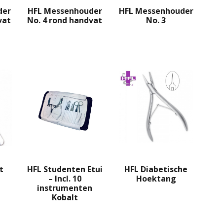
der
HFL Messenhouder
HFL Messenhouder
vat
No. 4 rond handvat
No. 3
HFL Studenten Etui
HFL Diabetische
t
– Incl. 10
Hoektang
instrumenten
Kobalt