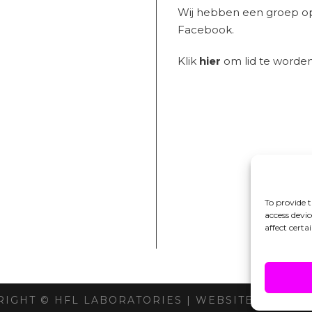
Wij hebben een groep o
Facebook.
Klik
hier
om lid te worden
To provide t
access devi
affect certa
RIGHT © HFL LABORATORIES |
WEBSITE DOOR IN