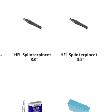
 –
HFL Splinterpincet
HFL Splinterpincet
– 3.0″
– 3.5″