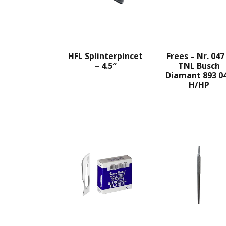
HFL Splinterpincet
Frees – Nr. 047
– 4.5″
TNL Busch
Diamant 893 0
H/HP