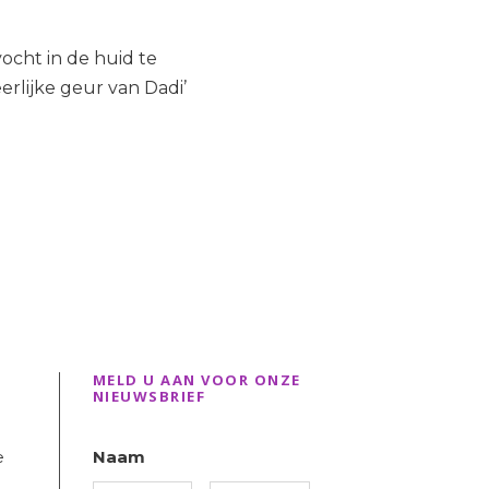
ocht in de huid te
rlijke geur van Dadi’
MELD U AAN VOOR ONZE
NIEUWSBRIEF
e
Naam