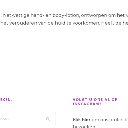
niet-vettige hand- en body-lotion, ontworpen om het v
et verouderen van de huid te voorkomen. Heeft de hee
EKEN..
VOLGT U ONS AL OP
INSTAGRAM?
Klik
hier
om ons profiel t
bezoeken.