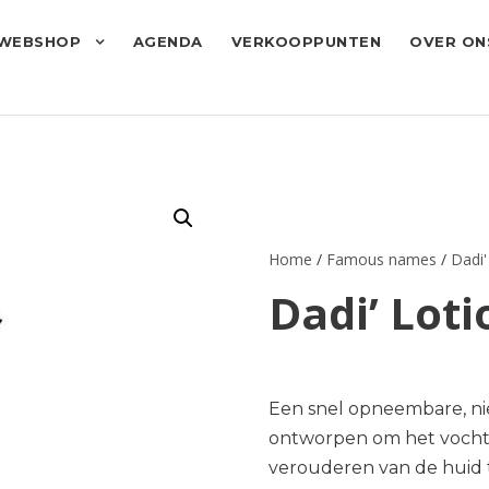
WEBSHOP
AGENDA
VERKOOPPUNTEN
OVER ON
Home
/
Famous names
/
Dadi'
Dadi’ Lot
Een snel opneembare, nie
ontworpen om het vocht 
verouderen van de huid 