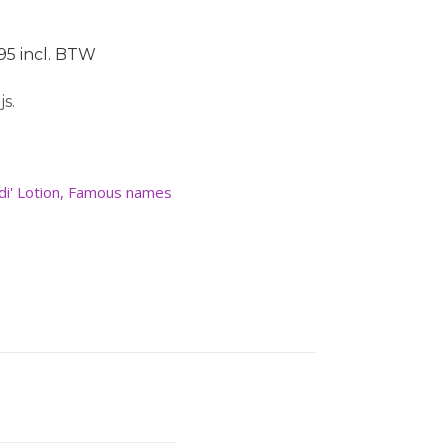
.95 incl. BTW
s.
i' Lotion
,
Famous names