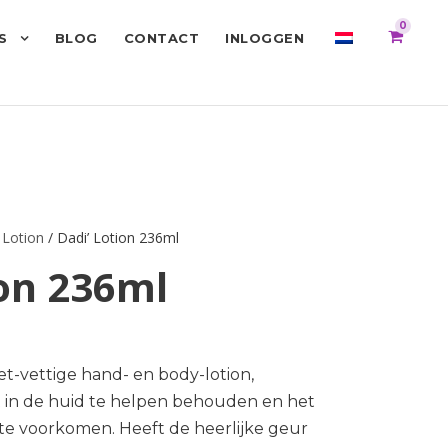
0
S
BLOG
CONTACT
INLOGGEN
 Lotion
/ Dadi’ Lotion 236ml
ion 236ml
t-vettige hand- en body-lotion,
in de huid te helpen behouden en het
te voorkomen. Heeft de heerlijke geur