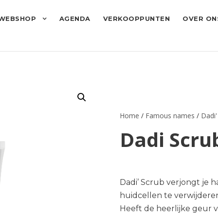
WEBSHOP
AGENDA
VERKOOPPUNTEN
OVER ON
Home
/
Famous names
/
Dadi'
Dadi Scrub
Dadi’ Scrub verjongt je 
huidcellen te verwijderen
Heeft de heerlijke geur va