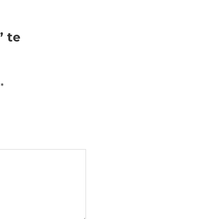
” te
t
*