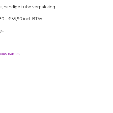
e, handige tube verpakking.
80 – €35,90 incl. BTW
s.
ous names