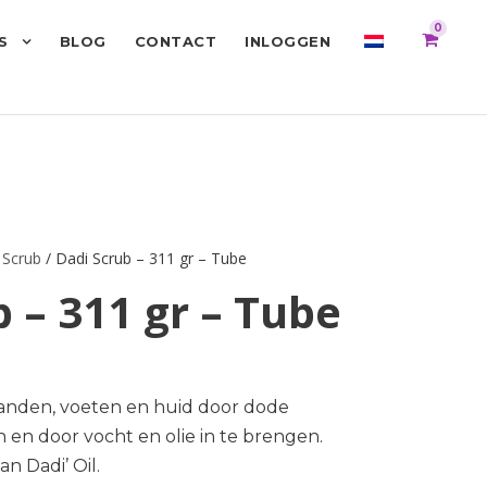
0
S
BLOG
CONTACT
INLOGGEN
 Scrub
/ Dadi Scrub – 311 gr – Tube
 – 311 gr – Tube
handen, voeten en huid door dode
 en door vocht en olie in te brengen.
n Dadi’ Oil.