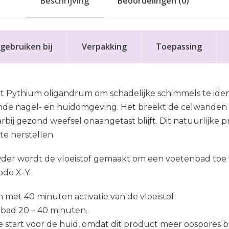
Beschrijving
Beoordelingen (0)
gebruiken bij
Verpakking
Toepassing
 Pythium oligandrum om schadelijke schimmels te identi
de nagel- en huidomgeving. Het breekt de celwanden 
bij gezond weefsel onaangetast blijft. Dit natuurlijke p
te herstellen.
der wordt de vloeistof gemaakt om een voetenbad toe t
de X-Y.
met 40 minuten activatie van de vloeistof.
bad 20 – 40 minuten.
eve start voor de huid, omdat dit product meer oospores b