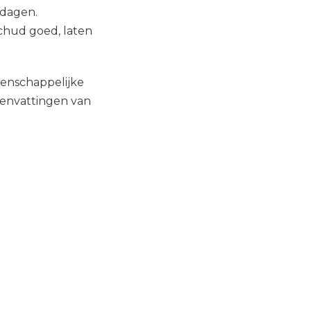
 dagen.
chud goed, laten
tenschappelijke
menvattingen van