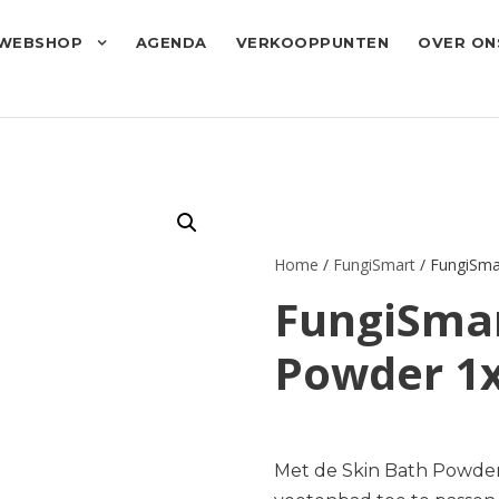
WEBSHOP
AGENDA
VERKOOPPUNTEN
OVER ON
Home
/
FungiSmart
/ FungiSma
FungiSmar
Powder 1x
Met de Skin Bath Powder