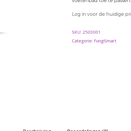
voetenbad toe te passen.
Log in voor de huidige prij
SKU:
2503001
Categorie:
FungiSmart