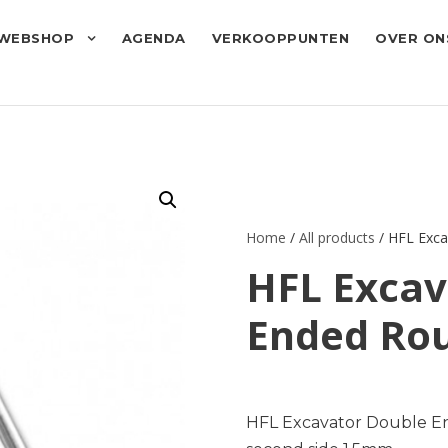
WEBSHOP
AGENDA
VERKOOPPUNTEN
OVER ON
Home
/
All products
/ HFL Exca
HFL Excav
Ended Ro
HFL Excavator Double E