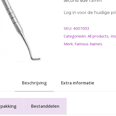
second side 1.5mm
Log in voor de huidige prij
SKU:
4007003
Categorieën:
All products
,
In
Merk: Famous Names
Beschrijving
Extra informatie
rpakking
Bestanddelen